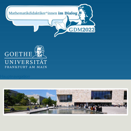
Direkt
zum
Inhalt
GU Logo
Hauptnavigation