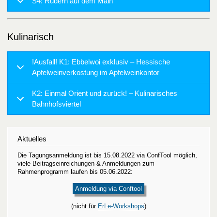
S4: Rudern auf dem Main
Kulinarisch
!Ausfall! K1: Ebbelwoi exklusiv – Hessische
Apfelweinverkostung im Apfelweinkontor
K2: Einmal Orient und zurück! – Kulinarisches
Bahnhofsviertel
Aktuelles
Die Tagungsanmeldung ist bis 15.08.2022 via ConfTool möglich,
viele Beitragseinreichungen & Anmeldungen zum
Rahmenprogramm laufen bis 05.06.2022:
Anmeldung via Conftool
(nicht für
ErLe-Workshops
)