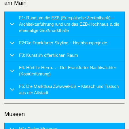
am Main
F1: Rund um die EZB (Europäische Zentralbank) –
Architekturführung rund um das EZB-Hochhaus & die
ehemalige Großmarkthalle
F2:Die Frankfurter Skyline – Hochhausprojekte
F3: Kunst im öffentlichen Raum
F4: Hört ihr Herrn… - Der Frankfurter Nachtwächter
(Kostümführung)
F5: Die Marktfrau Zwiwwel-Els – Klatsch und Tratsch
aus der Altstadt
Museen
M1: Dialog Museum