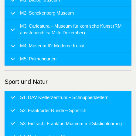
M2: Senckenberg Museum
M3: Caricatura – Museum für komische Kunst (RM
ausstehend: ca.Mitte Dezember)
M4: Museum für Moderne Kunst
M5: Palmengarten
Sport und Natur
S1: DAV Kletterzentrum – Schnupperklettern
S2: Frankfurter Runde – Sportlich
S3: Eintracht Frankfurt Museum mit Stadionführung