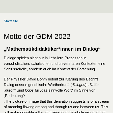
Startseite
Pfadnavigation
Motto der GDM 2022
„Mathematikdidaktiker*innen im Dialog“
Dialoge spielen nicht nur in Lehr-lern-Prozessen in
vorschulischen, schulischen und universitären Kontexten eine
Schlüsselrolle, sondern auch im Kontext der Forschung.
Der Physiker David Bohm betont zur Klärung des Begriffs
Dialog dessen griechische Wortherkunft (
dialogos
):
dia
für
„durch“ „und
logos
für „das sinnvolle Wort“ im Sinne von
„Bedeutung“:
„The picture or image that this derivation suggests is of a stream
of meaning flowing among and through us and between us. This
will make possible a flow of meaning in the whole group, out of