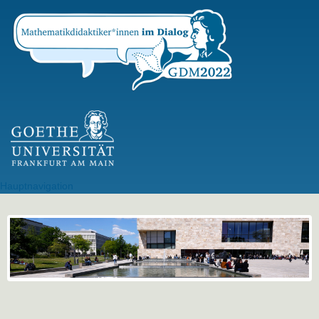
Direkt
zum
Inhalt
GU Logo
Hauptnavigation