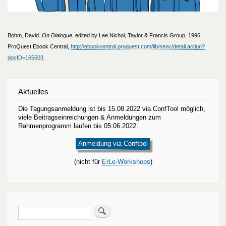
Bohm, David.
On Dialogue
, edited by Lee Nichol, Taylor & Francis Group, 1996.
ProQuest Ebook Central,
http://ebookcentral.proquest.com/lib/senc/detail.action?
docID=165503
.
Aktuelles
Die Tagungsanmeldung ist bis 15.08.2022 via ConfTool möglich,
viele Beitragseinreichungen & Anmeldungen zum
Rahmenprogramm laufen bis 05.06.2022:
Anmeldung via Conftool
(nicht für
ErLe-Workshops
)
Suche