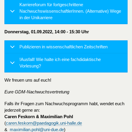
Karriereforum für fortgeschrittene
NachwuchswissenschaftlerInnen. (Alternative) Wege
in der Unikarriere
Donnerstag, 01.09.2022, 14:00 - 15:30 Uhr
Publizieren in wissenschaftlichen Zeitschriften
!Ausfall! Wie halte ich eine fachdidaktische
Vorlesung?
Wir freuen uns auf euch!
Eure GDM-Nachwuchsvertretung
Falls ihr Fragen zum Nachwuchsprogramm habt, wendet euch
jederzeit gerne an:
Caren Feskorn & Maximilian Pohl
(
caren.feskorn@paedagogik.uni-halle.de
&
maximilian.pohl@uni-due.de
)