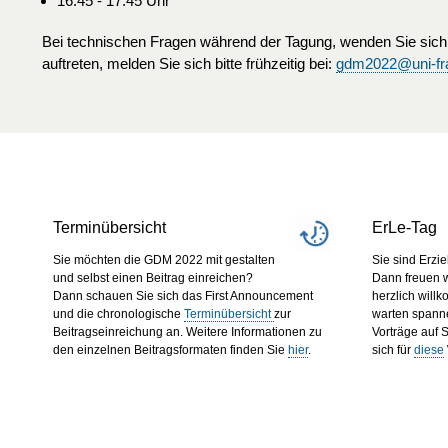
16:45 - 17:45 Uhr
Bei technischen Fragen während der Tagung, wenden
Sie sich
auftreten
, melden Sie sich bitte frühzeitig bei:
gdm2022@uni-fra
Terminübersicht
ErLe-Tag
Sie möchten die GDM 2022 mit gestalten
Sie sind Erzi
und selbst einen Beitrag einreichen?
Dann freuen w
Dann schauen Sie sich das First Announcement
herzlich will
und die chronologische
Terminübersicht
zur
warten spann
Beitragseinreichung an. Weitere Informationen zu
Vorträge auf 
den einzelnen Beitragsformaten finden Sie
hier
.
sich für
diese